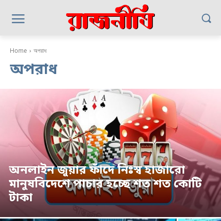
Home
অপরাধ
অপরাধ
অনলাইন জুয়ার ফাঁদে নিঃস্ব হাজারো
মানুষবিদেশে পাচার হচ্ছে শত শত কোটি
টাকা