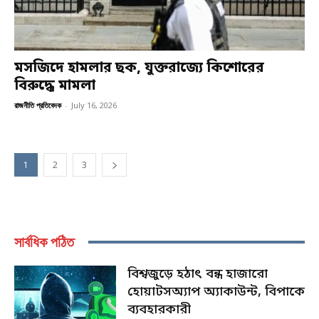
মসজিদে হামলার ছক, যুক্তরাজ্যে কিশোরের
বিরুদ্ধে মামলা
রাজনীতি প্রতিবেদক
-
July 16, 2026
1
2
3
সার্বধিক পঠিত
বিশ্বজুড়ে হঠাৎ বন্ধ হাজারো
হোয়াটসঅ্যাপ অ্যাকাউন্ট, বিপাকে
ব্যবহারকারী